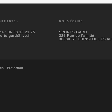
NEMENTS :
NOUS ÉCRIRE :
ne : 06 68 15 21 75
SPORTS GARD
ports-gard@live.fr
326 Rue de l'amitié
30380 ST CHRISTOL LES AL
les
-
Protection