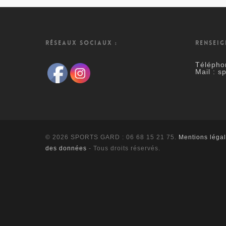
RÉSEAUX SOCIAUX :
RENSEIG
Télépho
Mail : s
© 2026 SPORTS GARD : 06 68 15 21 75.
Mentions léga
des données
- Tous droits réservés.