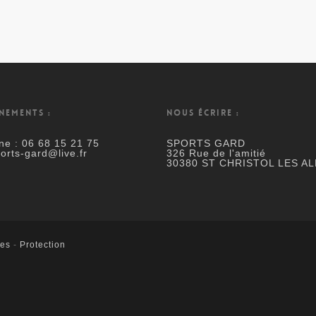
NEMENTS :
NOUS ÉCRIRE :
ne : 06 68 15 21 75
SPORTS GARD
ports-gard@live.fr
326 Rue de l'amitié
30380 ST CHRISTOL LES AL
les
-
Protection