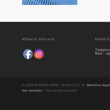
RÉSEAUX SOCIAUX :
RENSEIG
Télépho
Mail : s
© 2026 SPORTS GARD : 06 68 15 21 75.
Mentions léga
des données
- Tous droits réservés.